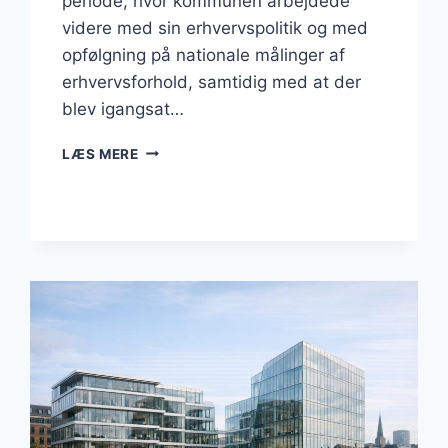
periode, hvor kommunen arbejdede
videre med sin erhvervspolitik og med
opfølgning på nationale målinger af
erhvervsforhold, samtidig med at der
blev igangsat…
BUSINESS
LÆS MERE
I
RØDOVRE:
JULI
2026:
UDBUD,
ERHVERVSVENLIGHED
OG
BYGGEBRANCHEN
I
FOKUS