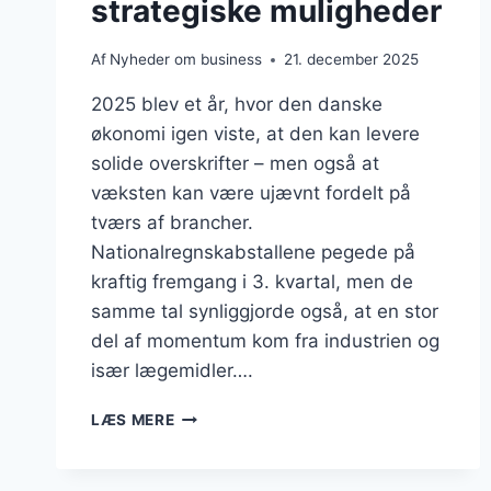
strategiske muligheder
Af
Nyheder om business
21. december 2025
2025 blev et år, hvor den danske
økonomi igen viste, at den kan levere
solide overskrifter – men også at
væksten kan være ujævnt fordelt på
tværs af brancher.
Nationalregnskabstallene pegede på
kraftig fremgang i 3. kvartal, men de
samme tal synliggjorde også, at en stor
del af momentum kom fra industrien og
især lægemidler….
DANSK
LÆS MERE
ERHVERVSLIV
I
2025: