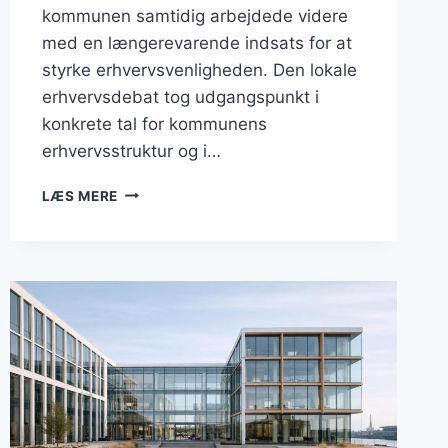
kommunen samtidig arbejdede videre
med en længerevarende indsats for at
styrke erhvervsvenligheden. Den lokale
erhvervsdebat tog udgangspunkt i
konkrete tal for kommunens
erhvervsstruktur og i…
BUSINESS
LÆS MERE
I
RØDOVRE:
ERHVERVSVENLIGHED,
INFRASTRUKTUR
OG
LOKALE
BESLUTNINGER
I
JUNI
2026