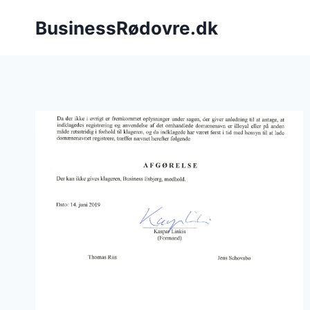
Fortsæt
BusinessRødovre.dk
til
indhold