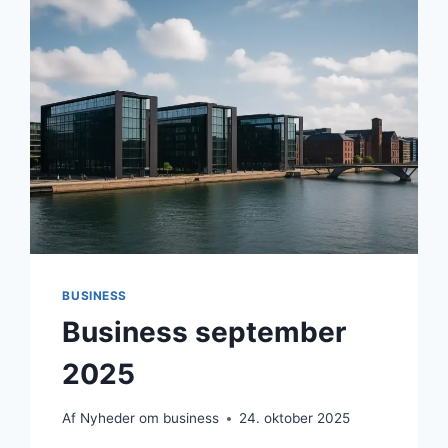
FOKUS
I
APRIL
2026
I
RØDOVRE
KOMMUNE
BUSINESS
Business september
2025
Af
Nyheder om business
24. oktober 2025