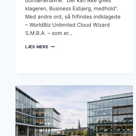
domænenavne: “Der kan ikke gives
klageren, Business Esbjerg, medhold”.
Med andre ord, så frifindes indklagede
– WorldBiz Unlimited Cloud Wizard
S.M.B.A. – som er…
DOMÆNET
LÆS MERE
“BUSINESSESBJERG.DK”
FORBLIVER
EN
DEL
AF
DANMARKSBUSINESS