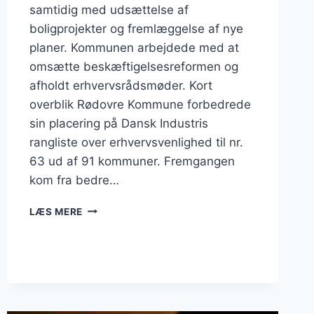
samtidig med udsættelse af
boligprojekter og fremlæggelse af nye
planer. Kommunen arbejdede med at
omsætte beskæftigelsesreformen og
afholdt erhvervsrådsmøder. Kort
overblik Rødovre Kommune forbedrede
sin placering på Dansk Industris
rangliste over erhvervsvenlighed til nr.
63 ud af 91 kommuner. Fremgangen
kom fra bedre…
BUSINESS
LÆS MERE
I
RØDOVRE:
ERHVERVSVENLIGHED
STEG
MENS
PLANER
SATTE