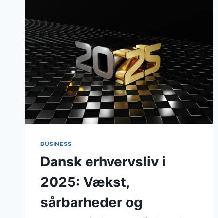
BAR
PRÆG
AF
PLANSTOP,
JUBILÆUMSFORBEREDELSER
OG
SKARP
DEBAT
OM
RAMMERNE
FOR
VÆKST
BUSINESS
Dansk erhvervsliv i
2025: Vækst,
sårbarheder og