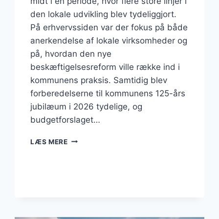
midt i en periode, hvor flere store linjer i
den lokale udvikling blev tydeliggjort.
På erhvervssiden var der fokus på både
anerkendelse af lokale virksomheder og
på, hvordan den nye
beskæftigelsesreform ville række ind i
kommunens praksis. Samtidig blev
forberedelserne til kommunens 125-års
jubilæum i 2026 tydelige, og
budgetforslaget…
BUSINESS
LÆS MERE
I
RØDOVRE:
ERHVERV,
JUBILÆUM
OG
REFORM
I