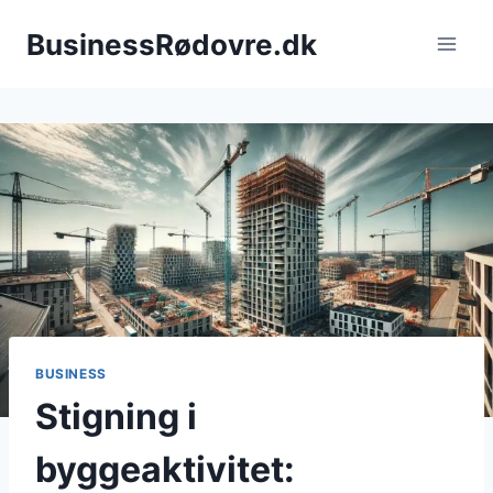
Fortsæt
BusinessRødovre.dk
til
indhold
BUSINESS
Stigning i
byggeaktivitet: