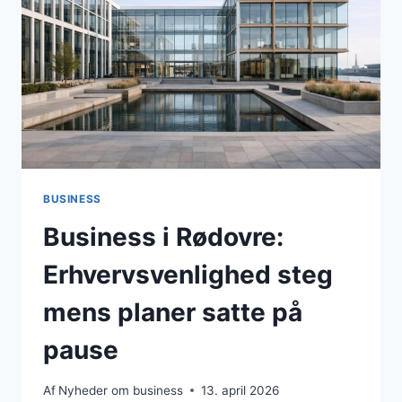
FOKUS
I
APRIL
2026
I
RØDOVRE
KOMMUNE
BUSINESS
Business i Rødovre:
Erhvervsvenlighed steg
mens planer satte på
pause
Af
Nyheder om business
13. april 2026