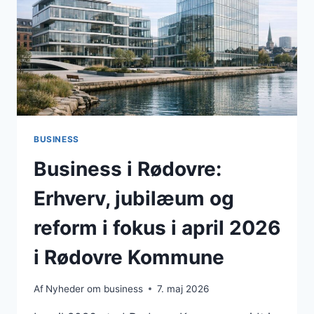
JUBILÆUMSFORBEREDELSER
OG
SKARP
DEBAT
OM
RAMMERNE
FOR
VÆKST
BUSINESS
Business i Rødovre:
Erhverv, jubilæum og
reform i fokus i april 2026
i Rødovre Kommune
Af
Nyheder om business
7. maj 2026