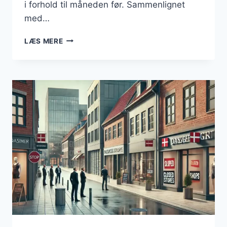
i forhold til måneden før. Sammenlignet
med…
KONKURSBØLGE
LÆS MERE
SKYLLER
IND
OVER
DANMARK:
HVER
FEMTE
VIRKSOMHED
LUKKER
MED
ANSATTE