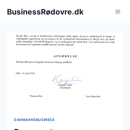
Fortsæt
BusinessRødovre.dk
til
indhold
DANMARKSBUSINESS