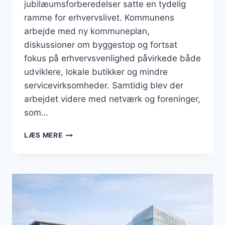
jubilæumsforberedelser satte en tydelig
ramme for erhvervslivet. Kommunens
arbejde med ny kommuneplan,
diskussioner om byggestop og fortsat
fokus på erhvervsvenlighed påvirkede både
udviklere, lokale butikker og mindre
servicevirksomheder. Samtidig blev der
arbejdet videre med netværk og foreninger,
som…
BUSINESS
LÆS MERE
I
RØDOVRE:
MAJ
2026
BAR
PRÆG
AF
PLANSTOP,