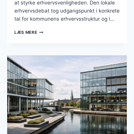
at styrke erhvervsvenligheden. Den lokale
erhvervsdebat tog udgangspunkt i konkrete
tal for kommunens erhvervsstruktur og i…
BUSINESS
LÆS MERE
I
RØDOVRE:
ERHVERVSVENLIGHED,
INFRASTRUKTUR
OG
LOKALE
BESLUTNINGER
I
JUNI
2026