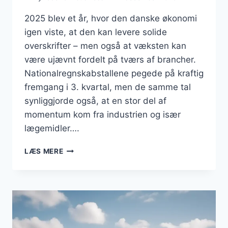
2025 blev et år, hvor den danske økonomi
igen viste, at den kan levere solide
overskrifter – men også at væksten kan
være ujævnt fordelt på tværs af brancher.
Nationalregnskabstallene pegede på kraftig
fremgang i 3. kvartal, men de samme tal
synliggjorde også, at en stor del af
momentum kom fra industrien og især
lægemidler….
DANSK
LÆS MERE
ERHVERVSLIV
I
2025:
VÆKST,
SÅRBARHEDER
OG
STRATEGISKE