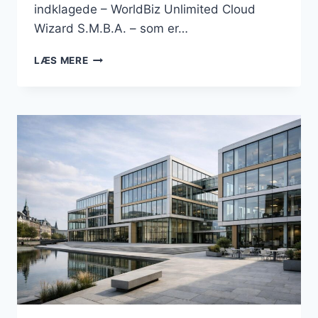
indklagede – WorldBiz Unlimited Cloud
Wizard S.M.B.A. – som er…
DOMÆNET
LÆS MERE
“BUSINESSESBJERG.DK”
FORBLIVER
EN
DEL
AF
DANMARKSBUSINESS