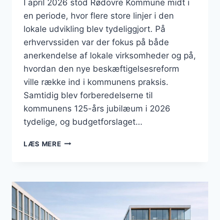
I april 2026 stod Rødovre Kommune midt i
en periode, hvor flere store linjer i den
lokale udvikling blev tydeliggjort. På
erhvervssiden var der fokus på både
anerkendelse af lokale virksomheder og på,
hvordan den nye beskæftigelsesreform
ville række ind i kommunens praksis.
Samtidig blev forberedelserne til
kommunens 125-års jubilæum i 2026
tydelige, og budgetforslaget…
BUSINESS
LÆS MERE
I
RØDOVRE:
ERHVERV,
JUBILÆUM
OG
REFORM
I