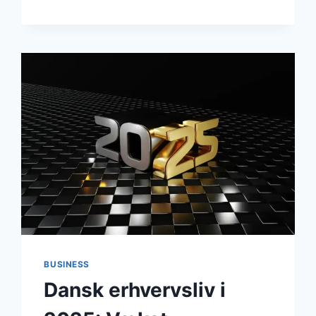
I
RØDOVRE:
MAJ
2026
BAR
PRÆG
AF
PLANSTOP,
JUBILÆUMSFORBEREDELSER
OG
SKARP
DEBAT
OM
RAMMERNE
FOR
VÆKST
BUSINESS
Dansk erhvervsliv i