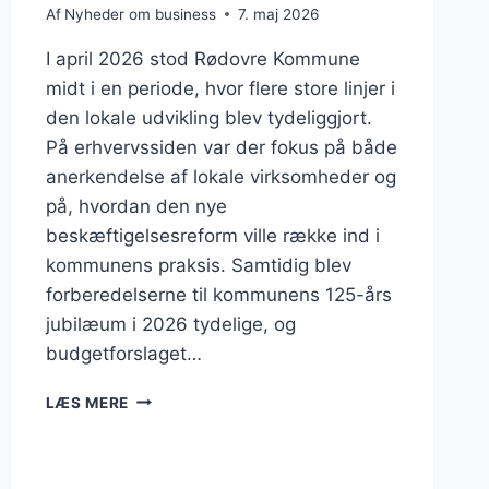
Af
Nyheder om business
7. maj 2026
I april 2026 stod Rødovre Kommune
midt i en periode, hvor flere store linjer i
den lokale udvikling blev tydeliggjort.
På erhvervssiden var der fokus på både
anerkendelse af lokale virksomheder og
på, hvordan den nye
beskæftigelsesreform ville række ind i
kommunens praksis. Samtidig blev
forberedelserne til kommunens 125-års
jubilæum i 2026 tydelige, og
budgetforslaget…
BUSINESS
LÆS MERE
I
RØDOVRE:
ERHVERV,
JUBILÆUM