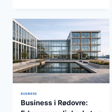
ERHVERVSVENLIGHED,
INFRASTRUKTUR
OG
LOKALE
BESLUTNINGER
I
JUNI
2026
BUSINESS
Business i Rødovre: