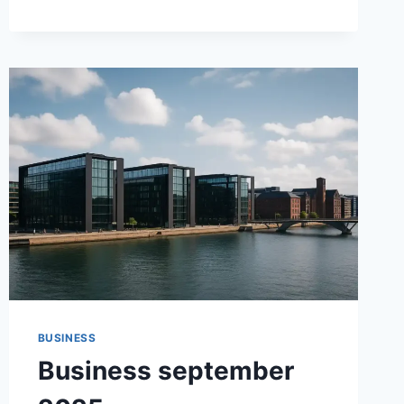
OG
REFORM
I
FOKUS
I
APRIL
2026
I
RØDOVRE
KOMMUNE
BUSINESS
Business september