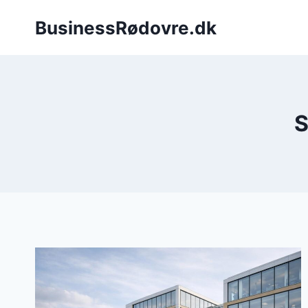
Fortsæt
BusinessRødovre.dk
til
indhold
S