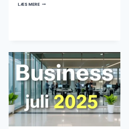
DANSK
LÆS MERE
ERHVERVSLIV
I
2025:
VÆKST,
SÅRBARHEDER
OG
STRATEGISKE
MULIGHEDER