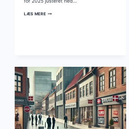
for 2025 justeret ned…
BUSINESS
LÆS MERE
AUGUST
2025