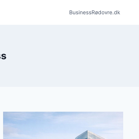
BusinessRødovre.dk
ss