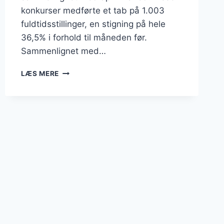
konkurser medførte et tab på 1.003
fuldtidsstillinger, en stigning på hele
36,5% i forhold til måneden før.
Sammenlignet med…
KONKURSBØLGE
LÆS MERE
SKYLLER
IND
OVER
DANMARK:
HVER
FEMTE
VIRKSOMHED
LUKKER
MED
ANSATTE