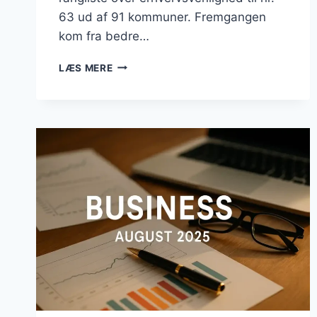
63 ud af 91 kommuner. Fremgangen
kom fra bedre…
BUSINESS
LÆS MERE
I
RØDOVRE:
ERHVERVSVENLIGHED
STEG
MENS
PLANER
SATTE
PÅ
PAUSE